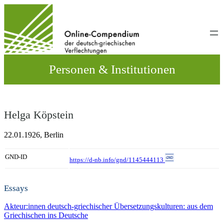
Direkt
zum
Inhalt
wechseln
Personen & Institutionen
Helga Köpstein
22.01.1926,
Berlin
GND-ID
https://d-nb.info/gnd/1145444113
Essays
Akteur:innen deutsch-griechischer Übersetzungskulturen: aus dem
Griechischen ins Deutsche