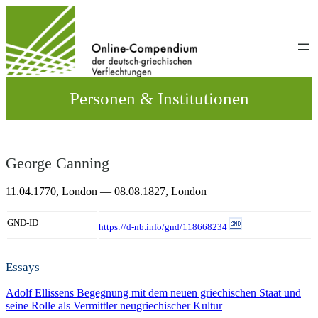
Direkt
zum
Inhalt
wechseln
Personen & Institutionen
George Canning
11.04.1770,
London
— 08.08.1827,
London
GND-ID
https://d-nb.info/gnd/118668234
Essays
Adolf Ellissens Begegnung mit dem neuen griechischen Staat und
seine Rolle als Vermittler neugriechischer Kultur