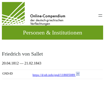
Direkt
zum
Inhalt
wechseln
Personen & Institutionen
Friedrich von Sallet
20.04.1812 — 21.02.1843
GND-ID
https://d-nb.info/gnd/118605089