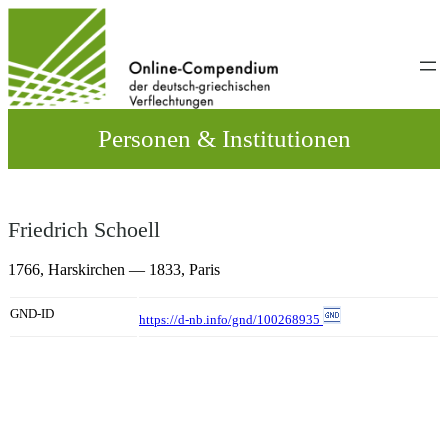
Direkt
zum
Inhalt
wechseln
Personen & Institutionen
Friedrich Schoell
1766,
Harskirchen
— 1833,
Paris
GND-ID
https://d-nb.info/gnd/100268935