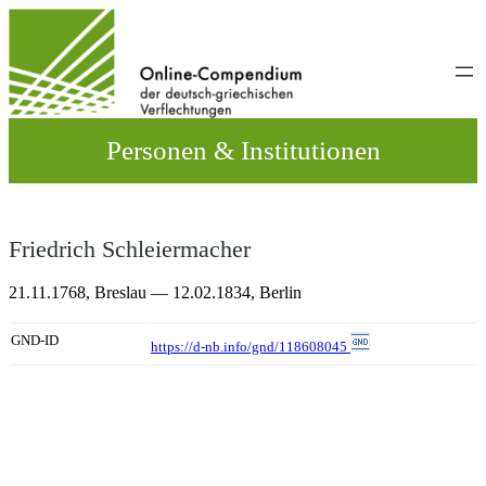
Direkt
zum
Inhalt
wechseln
Personen & Institutionen
Friedrich Schleiermacher
21.11.1768,
Breslau
— 12.02.1834,
Berlin
GND-ID
https://d-nb.info/gnd/118608045