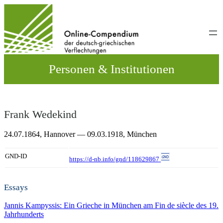
Direkt
zum
Inhalt
wechseln
Personen & Institutionen
Frank Wedekind
24.07.1864,
Hannover
— 09.03.1918,
München
GND-ID
https://d-nb.info/gnd/118629867
Essays
Jannis Kampyssis: Ein Grieche in München am Fin de siècle des 19.
Jahrhunderts