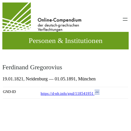
Direkt
zum
Inhalt
wechseln
Personen & Institutionen
Ferdinand Gregorovius
19.01.1821,
Neidenburg
— 01.05.1891,
München
GND-ID
https://d-nb.info/gnd/118541951