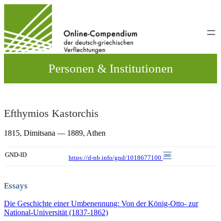
Direkt
zum
Inhalt
wechseln
Personen & Institutionen
Efthymios Kastorchis
1815,
Dimitsana
— 1889,
Athen
GND-ID
https://d-nb.info/gnd/1018677100
Essays
Die Geschichte einer Umbenennung: Von der König-Otto- zur
National-Universität (1837-1862)