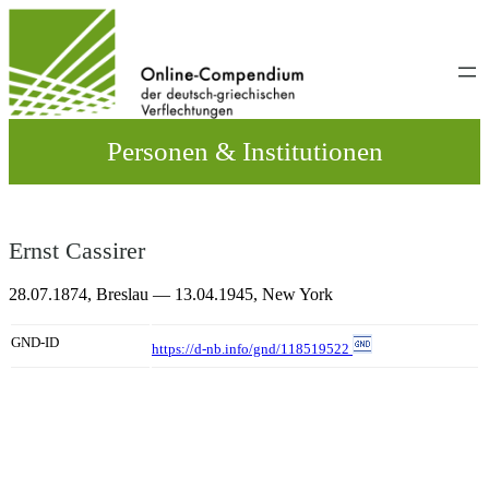
Direkt
zum
Inhalt
wechseln
Personen & Institutionen
Ernst Cassirer
28.07.1874,
Breslau
— 13.04.1945,
New York
GND-ID
https://d-nb.info/gnd/118519522