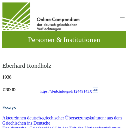
Direkt
zum
Inhalt
wechseln
Personen & Institutionen
Eberhard Rondholz
1938
GND-ID
https://d-nb.info/gnd/12449143X
Essays
Akteur:innen deutsch-griechischer Übersetzungskulturen: aus dem
Griechischen ins Deutsche