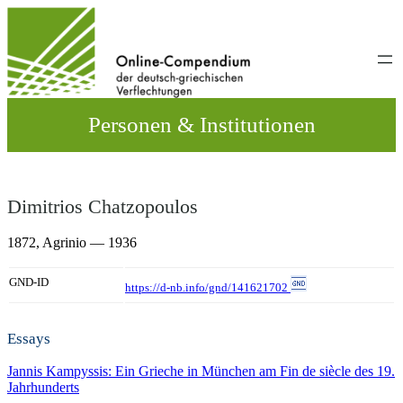
Direkt
zum
Inhalt
wechseln
Personen & Institutionen
Dimitrios Chatzopoulos
1872,
Agrinio
— 1936
GND-ID
https://d-nb.info/gnd/141621702
Essays
Jannis Kampyssis: Ein Grieche in München am Fin de siècle des 19.
Jahrhunderts