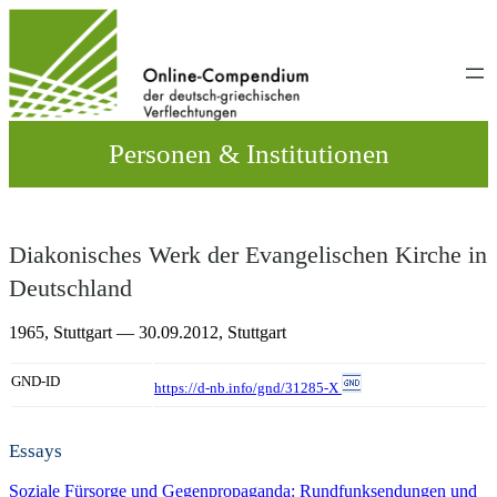
Direkt
zum
Inhalt
wechseln
Personen & Institutionen
Diakonisches Werk der Evangelischen Kirche in
Deutschland
1965,
Stuttgart
— 30.09.2012,
Stuttgart
GND-ID
https://d-nb.info/gnd/31285-X
Essays
Soziale Fürsorge und Gegenpropaganda: Rundfunksendungen und