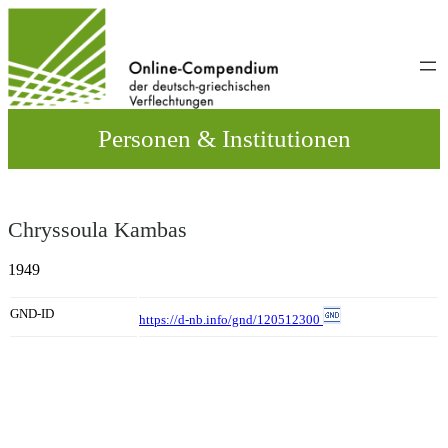
Direkt
zum
Inhalt
wechseln
Personen & Institutionen
Chryssoula Kambas
1949
GND-ID
https://d-nb.info/gnd/120512300