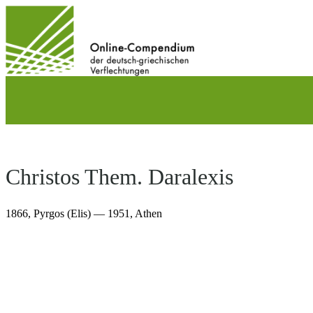
Direkt
zum
Inhalt
wechseln
Christos Them. Daralexis
1866,
Pyrgos (Elis)
— 1951,
Athen