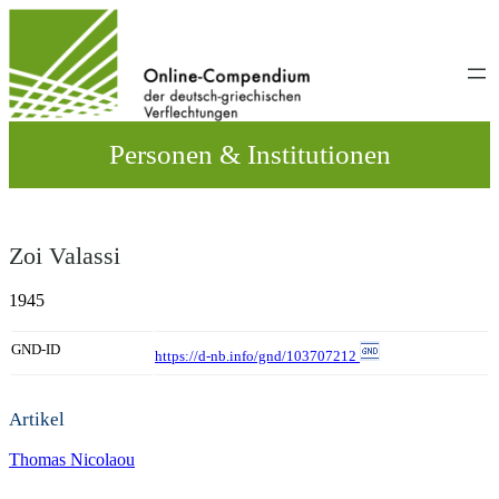
Direkt
zum
Inhalt
wechseln
Personen & Institutionen
Zoi Valassi
1945
GND-ID
https://d-nb.info/gnd/103707212
Artikel
Thomas Nicolaou