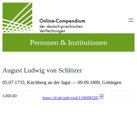
Direkt
zum
Inhalt
wechseln
Personen & Institutionen
August Ludwig von Schlözer
05.07.1735,
Kirchberg an der Jagst
— 09.09.1809,
Göttingen
GND-ID
https://d-nb.info/gnd/118608339