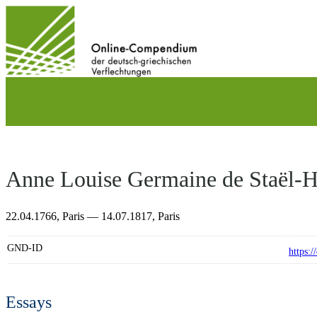
Direkt
zum
Inhalt
wechseln
Anne Louise Germaine de Staël-H
22.04.1766,
Paris
— 14.07.1817,
Paris
GND-ID
https:
Essays