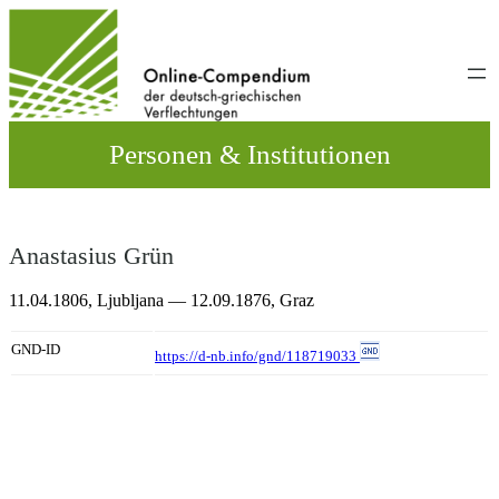
Direkt
zum
Inhalt
wechseln
Personen & Institutionen
Anastasius Grün
11.04.1806,
Ljubljana
— 12.09.1876,
Graz
GND-ID
https://d-nb.info/gnd/118719033