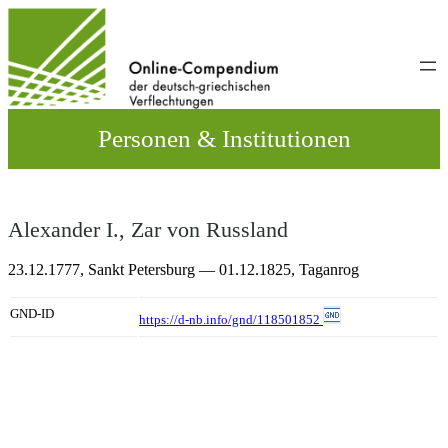
Direkt
zum
Inhalt
wechseln
Personen & Institutionen
Alexander I., Zar von Russland
23.12.1777,
Sankt Petersburg
— 01.12.1825,
Taganrog
GND-ID
https://d-nb.info/gnd/118501852