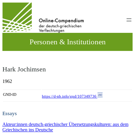
Direkt
zum
Inhalt
wechseln
Personen & Institutionen
Hark Jochimsen
1962
GND-ID
https://d-nb.info/gnd/107349736
Essays
Akteur:innen deutsch-griechischer Übersetzungskulturen: aus dem
Griechischen ins Deutsche