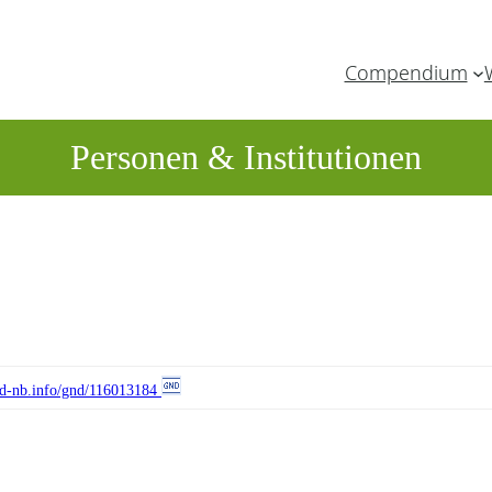
Compendium
Personen & Institutionen
//d-nb.info/gnd/116013184