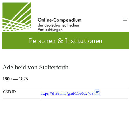
Direkt
zum
Inhalt
wechseln
Personen & Institutionen
Adelheid von Stolterforth
1800 — 1875
GND-ID
https://d-nb.info/gnd/116002468