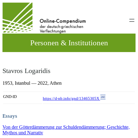
Direkt
zum
Inhalt
wechseln
Personen & Institutionen
Stavros Logaridis
1953,
Istanbul
— 2022,
Athen
GND-ID
https://d-nb.info/gnd/13465305X
Essays
Von der Götterdämmerung zur Schuldendämmerung; Geschichte,
Mythos und Narrativ