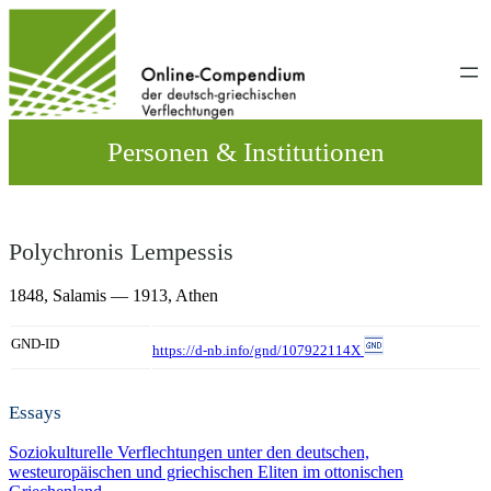
Direkt
zum
Inhalt
wechseln
Personen & Institutionen
Polychronis Lempessis
1848,
Salamis
— 1913,
Athen
GND-ID
https://d-nb.info/gnd/107922114X
Essays
Soziokulturelle Verflechtungen unter den deutschen,
westeuropäischen und griechischen Eliten im ottonischen