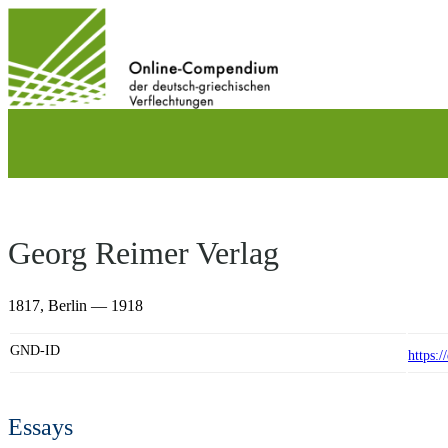
Direkt
zum
Inhalt
wechseln
Georg Reimer Verlag
1817,
Berlin
— 1918
GND-ID
https:
Essays