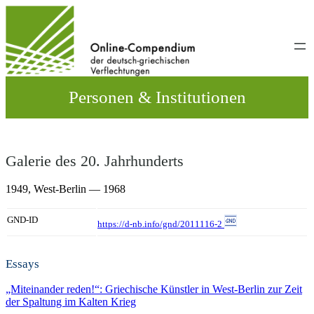
Direkt
zum
Inhalt
wechseln
Personen & Institutionen
Galerie des 20. Jahrhunderts
1949,
West-Berlin
— 1968
GND-ID
https://d-nb.info/gnd/2011116-2
Essays
„Miteinander reden!“: Griechische Künstler in West-Berlin zur Zeit
der Spaltung im Kalten Krieg