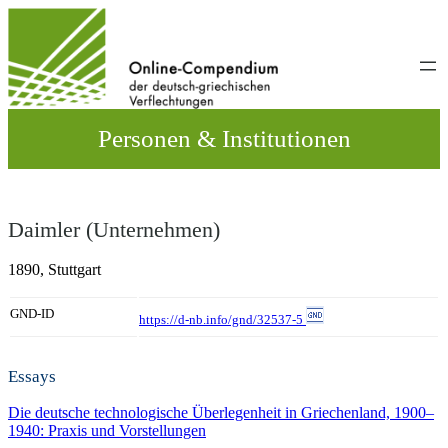
Direkt
zum
Inhalt
wechseln
Personen & Institutionen
Daimler (Unternehmen)
1890,
Stuttgart
GND-ID
https://d-nb.info/gnd/32537-5
Essays
Die deutsche technologische Überlegenheit in Griechenland, 1900–
1940: Praxis und Vorstellungen