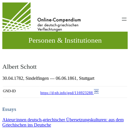
Direkt
zum
Inhalt
wechseln
Personen & Institutionen
Albert Schott
30.04.1782,
Sindelfingen
— 06.06.1861,
Stuttgart
GND-ID
https://d-nb.info/gnd/116923288
Essays
Akteur:innen deutsch-griechischer Übersetzungskulturen: aus dem
Griechischen ins Deutsche