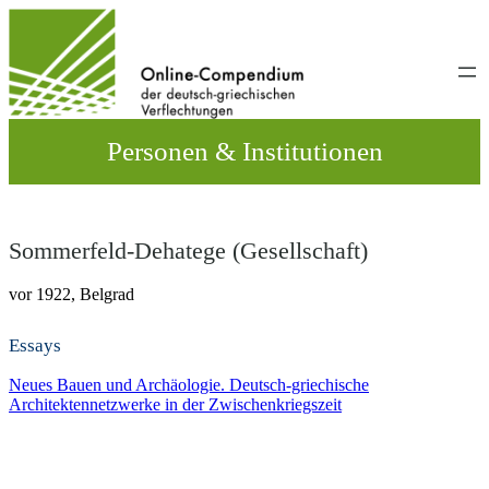
Direkt
zum
Inhalt
wechseln
Personen & Institutionen
Sommerfeld-Dehatege (Gesellschaft)
vor 1922,
Belgrad
Essays
Neues Bauen und Archäologie. Deutsch-griechische
Architektennetzwerke in der Zwischenkriegszeit