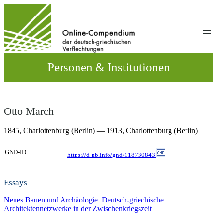
Direkt
zum
Inhalt
wechseln
Personen & Institutionen
Otto March
1845,
Charlottenburg (Berlin)
— 1913,
Charlottenburg (Berlin)
GND-ID
https://d-nb.info/gnd/118730843
Essays
Neues Bauen und Archäologie. Deutsch-griechische
Architektennetzwerke in der Zwischenkriegszeit