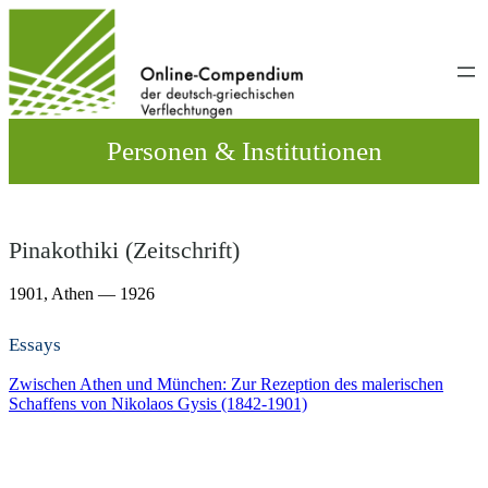
Direkt
zum
Inhalt
wechseln
Personen & Institutionen
Pinakothiki (Zeitschrift)
1901,
Athen
— 1926
Essays
Zwischen Athen und München: Zur Rezeption des malerischen
Schaffens von Nikolaos Gysis (1842-1901)