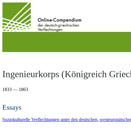
Direkt
zum
Inhalt
wechseln
Ingenieurkorps (Königreich Griec
1833 — 1863
Essays
Soziokulturelle Verflechtungen unter den deutschen, westeuropäische