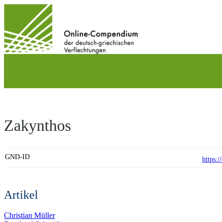
Direkt
zum
Inhalt
wechseln
Zakynthos
GND-ID
https:
Artikel
Christian Müller