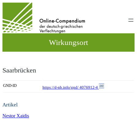
Direkt
zum
Inhalt
wechseln
Wirkungsort
Saarbrücken
GND-ID
https://d-nb.info/gnd/ 4076912-4
Artikel
Nestor Xaidis