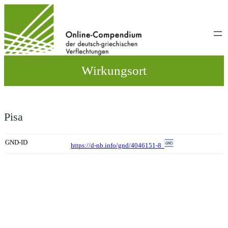
Direkt
zum
Inhalt
wechseln
Wirkungsort
Pisa
GND-ID
https://d-nb.info/gnd/4046151-8