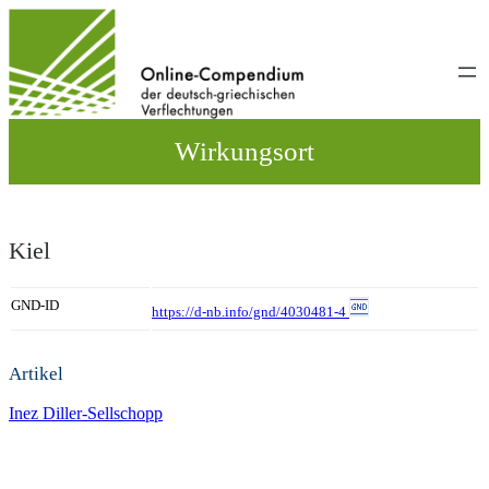
Direkt
zum
Inhalt
wechseln
Wirkungsort
Kiel
GND-ID
https://d-nb.info/gnd/4030481-4
Artikel
Inez Diller-Sellschopp