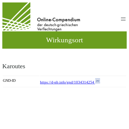
Direkt
zum
Inhalt
wechseln
Wirkungsort
Karoutes
GND-ID
https://d-nb.info/gnd/1034314254