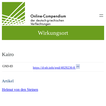
Direkt
zum
Inhalt
wechseln
Wirkungsort
Kairo
GND-ID
https://d-nb.info/gnd/4029236-8
Artikel
Helmut von den Steinen