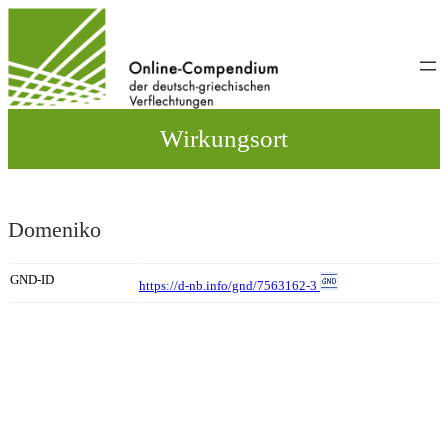
Direkt
zum
Inhalt
wechseln
Wirkungsort
Domeniko
GND-ID
https://d-nb.info/gnd/7563162-3