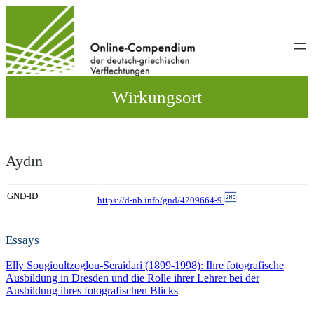
Direkt
zum
Inhalt
wechseln
Wirkungsort
Aydın
GND-ID
https://d-nb.info/gnd/4209664-9
Essays
Elly Sougioultzoglou-Seraidari (1899-1998): Ihre fotografische
Ausbildung in Dresden und die Rolle ihrer Lehrer bei der
Ausbildung ihres fotografischen Blicks