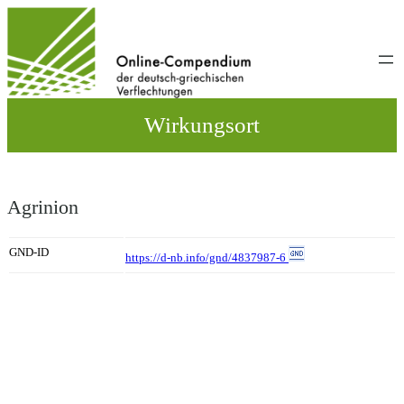
Direkt
zum
Inhalt
wechseln
Wirkungsort
Agrinion
GND-ID
https://d-nb.info/gnd/4837987-6