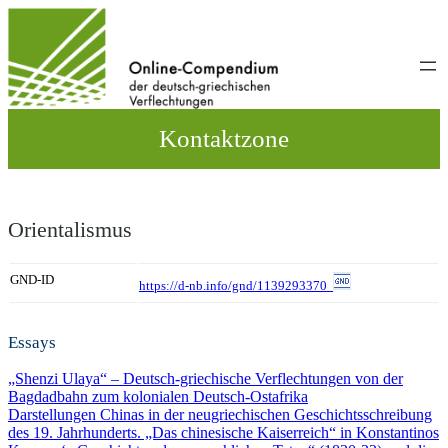
Direkt
zum
Inhalt
wechseln
Kontaktzone
Orientalismus
GND-ID
https://d-nb.info/gnd/1139293370
Essays
„Shenzi Ulaya“ – Deutsch-griechische Verflechtungen von der
Bagdadbahn zum kolonialen Deutsch-Ostafrika
Darstellungen Chinas in der neugriechischen Geschichtsschreibung
des 19. Jahrhunderts. „Das chinesische Kaiserreich“ in Konstantinos