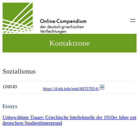
Direkt
zum
Inhalt
wechseln
Kontaktzone
Sozialismus
GND-ID
https://d-nb.info/gnd/4055785-6
Essays
Unbewältigte Trauer: Griechische Intellektuelle der 1910er Jahre mit
deutschem Studienhintergrund