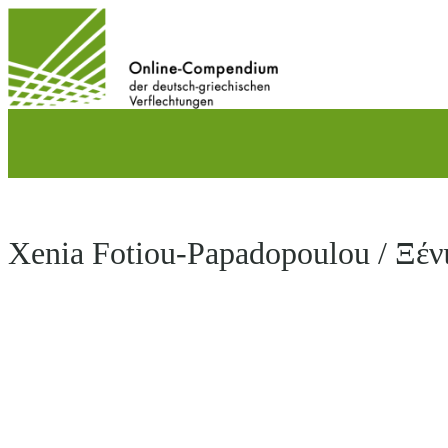
Direkt
zum
Inhalt
wechseln
Xenia Fotiou-Papadopoulou / Ξέν