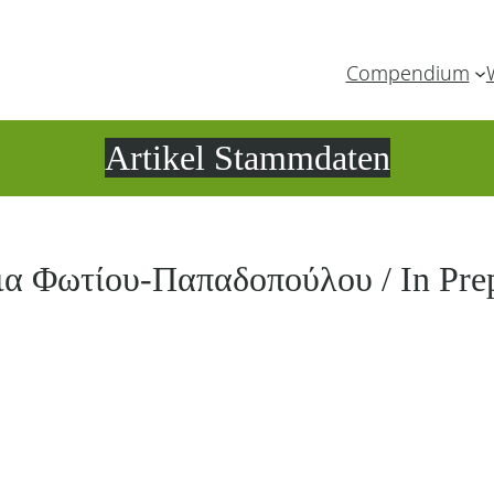
Compendium
Artikel Stammdaten
ια Φωτίου-Παπαδοπούλου / In Prep