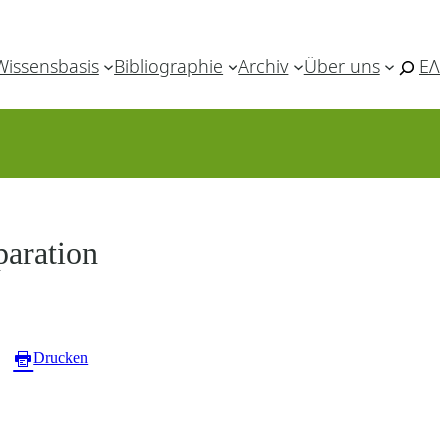
Wissensbasis
Bibliographie
Archiv
Über uns
ΕΛ
aration
Drucken