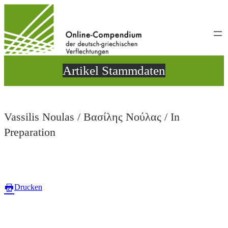
Direkt
zum
Inhalt
wechseln
Artikel Stammdaten
Vassilis Noulas / Βασίλης Νούλας / In
Preparation
Drucken