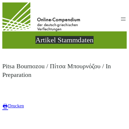
Direkt
zum
Inhalt
wechseln
Artikel Stammdaten
Pitsa Bournozou / Πίτσα Μπουρνόζου / In
Preparation
Drucken