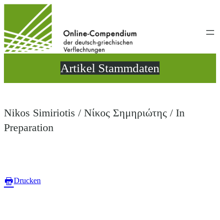
Direkt
zum
Inhalt
wechseln
Artikel Stammdaten
Nikos Simiriotis / Νίκος Σημηριώτης / In
Preparation
Drucken