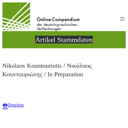
Direkt
zum
Inhalt
wechseln
Artikel Stammdaten
Nikolaos Kountouriotis / Νικόλαος
Κουντουριώτης / In Preparation
Drucken