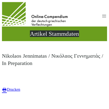
Direkt
zum
Inhalt
wechseln
Artikel Stammdaten
Nikolaos Jennimatas / Νικόλαος Γεννηματάς /
In Preparation
Drucken