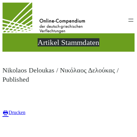
Direkt
zum
Inhalt
wechseln
Artikel Stammdaten
Nikolaos Deloukas / Νικόλαος Δελούκας /
Published
Drucken